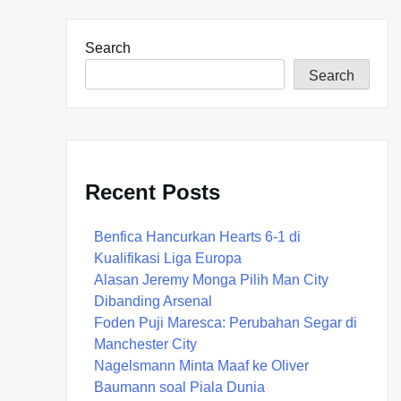
g
a
Search
Search
t
i
o
n
Recent Posts
Benfica Hancurkan Hearts 6-1 di
Kualifikasi Liga Europa
Alasan Jeremy Monga Pilih Man City
Dibanding Arsenal
Foden Puji Maresca: Perubahan Segar di
Manchester City
Nagelsmann Minta Maaf ke Oliver
Baumann soal Piala Dunia