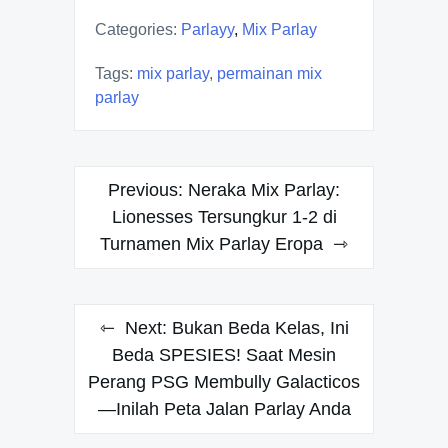
Categories:
Parlayy
,
Mix Parlay
Tags:
mix parlay
,
permainan mix
parlay
P
Previous:
Neraka Mix Parlay:
o
Lionesses Tersungkur 1-2 di
Turnamen Mix Parlay Eropa
s
t
n
Next:
Bukan Beda Kelas, Ini
Beda SPESIES! Saat Mesin
a
Perang PSG Membully Galacticos
v
—Inilah Peta Jalan Parlay Anda
i