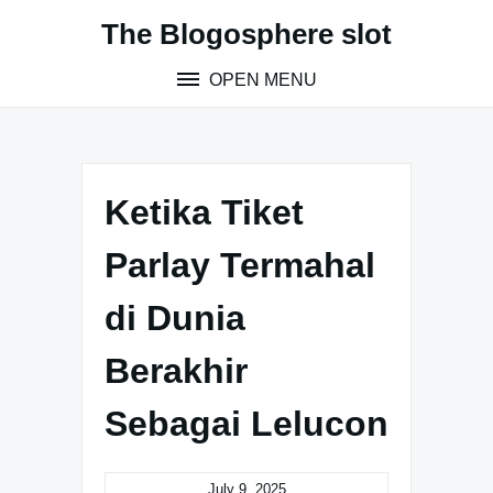
S
The Blogosphere slot
k
i
OPEN MENU
p
t
o
c
o
Ketika Tiket
n
t
Parlay Termahal
e
n
di Dunia
t
Berakhir
Sebagai Lelucon
July 9, 2025