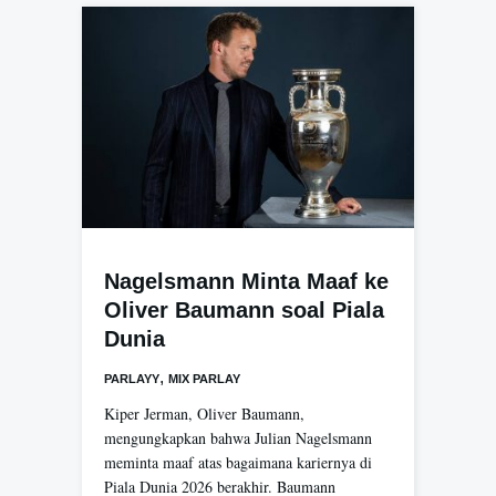
Nagelsmann Minta Maaf ke
Oliver Baumann soal Piala
Dunia
,
PARLAYY
MIX PARLAY
Kiper Jerman, Oliver Baumann,
mengungkapkan bahwa Julian Nagelsmann
meminta maaf atas bagaimana kariernya di
Piala Dunia 2026 berakhir. Baumann