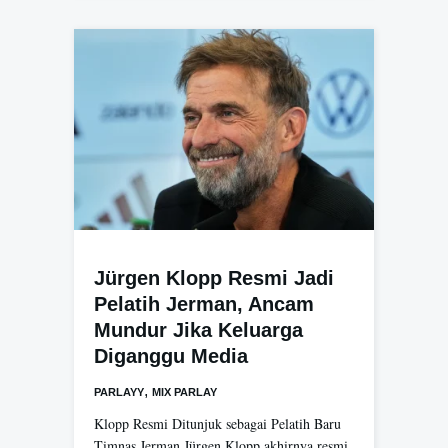
Jürgen Klopp Resmi Jadi
Pelatih Jerman, Ancam
Mundur Jika Keluarga
Diganggu Media
,
PARLAYY
MIX PARLAY
Klopp Resmi Ditunjuk sebagai Pelatih Baru
Timnas Jerman Jürgen Klopp akhirnya resmi