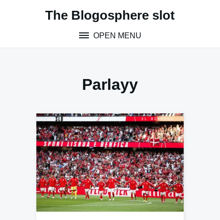
S
The Blogosphere slot
k
i
OPEN MENU
p
t
o
c
Parlayy
o
n
t
e
n
t