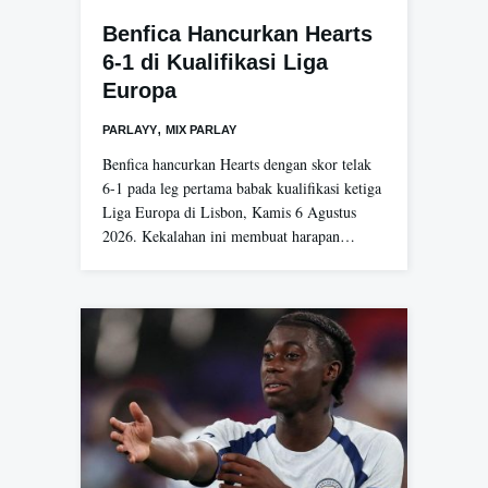
Benfica Hancurkan Hearts
6-1 di Kualifikasi Liga
Europa
,
PARLAYY
MIX PARLAY
Benfica hancurkan Hearts dengan skor telak
6-1 pada leg pertama babak kualifikasi ketiga
Liga Europa di Lisbon, Kamis 6 Agustus
2026. Kekalahan ini membuat harapan…