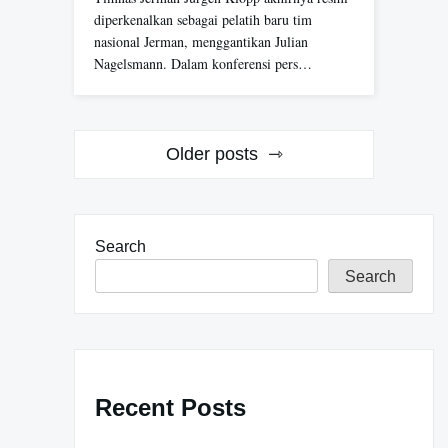
diperkenalkan sebagai pelatih baru tim
nasional Jerman, menggantikan Julian
Nagelsmann. Dalam konferensi pers…
P
Older posts
o
s
Search
t
Search
s
n
a
v
Recent Posts
i