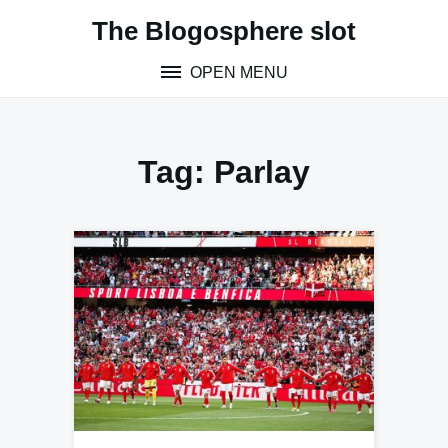
S
The Blogosphere slot
k
i
OPEN MENU
p
t
o
c
Tag:
Parlay
o
n
t
e
n
t