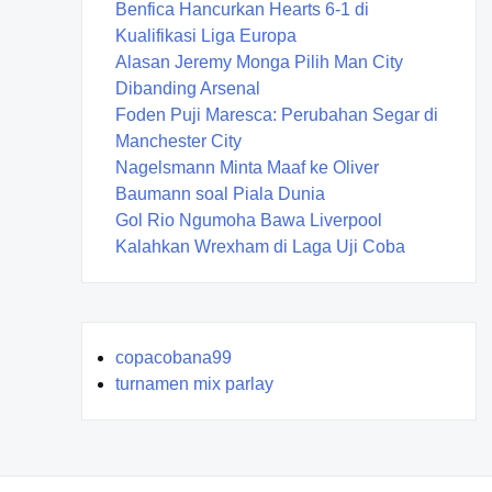
Benfica Hancurkan Hearts 6-1 di
g
Kualifikasi Liga Europa
a
Alasan Jeremy Monga Pilih Man City
Dibanding Arsenal
t
Foden Puji Maresca: Perubahan Segar di
i
Manchester City
Nagelsmann Minta Maaf ke Oliver
o
Baumann soal Piala Dunia
n
Gol Rio Ngumoha Bawa Liverpool
Kalahkan Wrexham di Laga Uji Coba
copacobana99
turnamen mix parlay