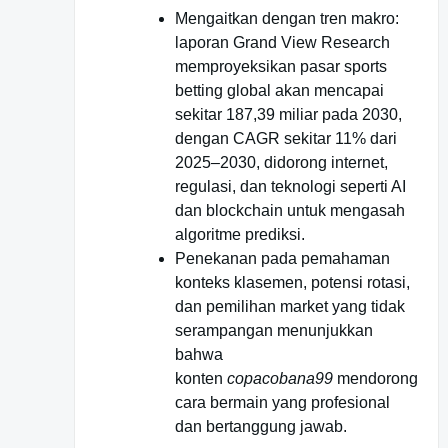
Mengaitkan dengan tren makro:
laporan Grand View Research
memproyeksikan pasar sports
betting global akan mencapai
sekitar 187,39 miliar pada 2030,
dengan CAGR sekitar 11% dari
2025–2030, didorong internet,
regulasi, dan teknologi seperti AI
dan blockchain untuk mengasah
algoritme prediksi.
Penekanan pada pemahaman
konteks klasemen, potensi rotasi,
dan pemilihan market yang tidak
serampangan menunjukkan
bahwa
konten
copacobana99
mendorong
cara bermain yang profesional
dan bertanggung jawab.