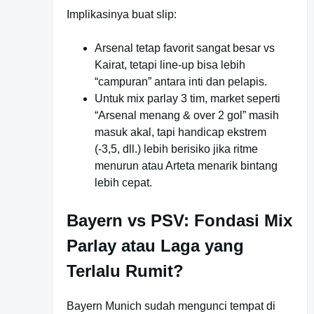
Implikasinya buat slip:
Arsenal tetap favorit sangat besar vs
Kairat, tetapi line‑up bisa lebih
“campuran” antara inti dan pelapis.
Untuk mix parlay 3 tim, market seperti
“Arsenal menang & over 2 gol” masih
masuk akal, tapi handicap ekstrem
(-3,5, dll.) lebih berisiko jika ritme
menurun atau Arteta menarik bintang
lebih cepat.
Bayern vs PSV: Fondasi Mix
Parlay atau Laga yang
Terlalu Rumit?
Bayern Munich sudah mengunci tempat di