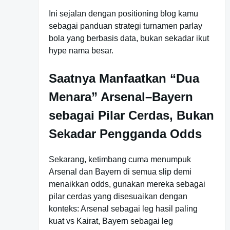
Ini sejalan dengan positioning blog kamu
sebagai panduan strategi turnamen parlay
bola yang berbasis data, bukan sekadar ikut
hype nama besar.
Saatnya Manfaatkan “Dua
Menara” Arsenal–Bayern
sebagai Pilar Cerdas, Bukan
Sekadar Pengganda Odds
Sekarang, ketimbang cuma menumpuk
Arsenal dan Bayern di semua slip demi
menaikkan odds, gunakan mereka sebagai
pilar cerdas yang disesuaikan dengan
konteks: Arsenal sebagai leg hasil paling
kuat vs Kairat, Bayern sebagai leg