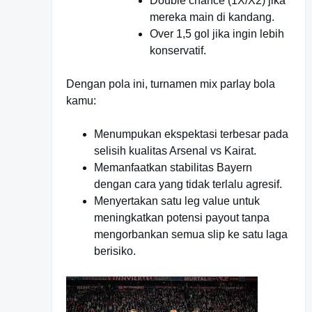
Double chance (1X/X2) jika
mereka main di kandang.
Over 1,5 gol jika ingin lebih
konservatif.
Dengan pola ini, turnamen mix parlay bola
kamu:
Menumpukan ekspektasi terbesar pada
selisih kualitas Arsenal vs Kairat.
Memanfaatkan stabilitas Bayern
dengan cara yang tidak terlalu agresif.
Menyertakan satu leg value untuk
meningkatkan potensi payout tanpa
mengorbankan semua slip ke satu laga
berisiko.