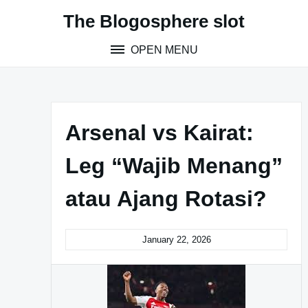
S
The Blogosphere slot
k
i
OPEN MENU
p
t
o
c
o
Arsenal vs Kairat:
n
t
Leg “Wajib Menang”
e
n
atau Ajang Rotasi?
t
January 22, 2026