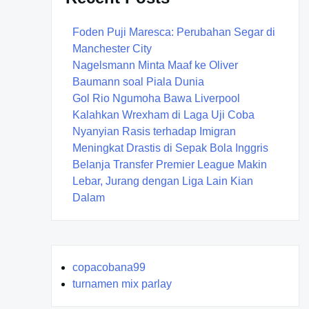
n
Foden Puji Maresca: Perubahan Segar di
Manchester City
Nagelsmann Minta Maaf ke Oliver
Baumann soal Piala Dunia
Gol Rio Ngumoha Bawa Liverpool
Kalahkan Wrexham di Laga Uji Coba
Nyanyian Rasis terhadap Imigran
Meningkat Drastis di Sepak Bola Inggris
Belanja Transfer Premier League Makin
Lebar, Jurang dengan Liga Lain Kian
Dalam
copacobana99
turnamen mix parlay