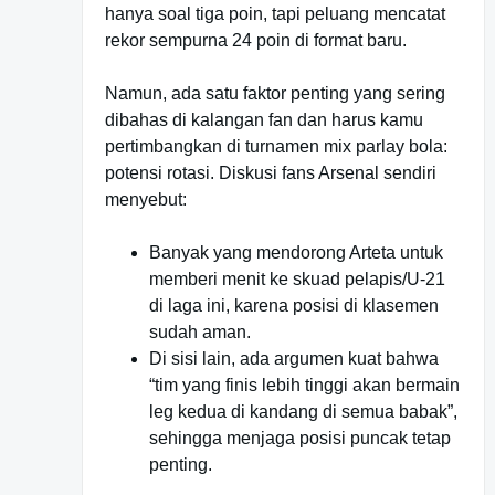
hanya soal tiga poin, tapi peluang mencatat
rekor sempurna 24 poin di format baru.
Namun, ada satu faktor penting yang sering
dibahas di kalangan fan dan harus kamu
pertimbangkan di turnamen mix parlay bola:
potensi rotasi. Diskusi fans Arsenal sendiri
menyebut:
Banyak yang mendorong Arteta untuk
memberi menit ke skuad pelapis/U‑21
di laga ini, karena posisi di klasemen
sudah aman.
Di sisi lain, ada argumen kuat bahwa
“tim yang finis lebih tinggi akan bermain
leg kedua di kandang di semua babak”,
sehingga menjaga posisi puncak tetap
penting.