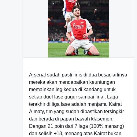
Arsenal sudah pasti finis di dua besar, artinya
mereka akan mendapatkan keuntungan
memainkan leg kedua di kandang untuk
setiap duel fase gugur sampai final. Laga
terakhir di liga fase adalah menjamu Kairat
Almaty, tim yang sudah dipastikan tersingkir
dan berada di papan bawah klasemen.
Dengan 21 poin dari 7 laga (100% menang)
dan selisih +18, menang atas Kairat bukan