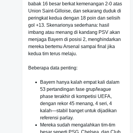
babak 16 besar berkat kemenangan 2‑0 atas
Union Saint‑Gilloise, dan sekarang duduk di
peringkat kedua dengan 18 poin dan selisih
gol +13. Skenarionya sederhana: hasil
imbang atau menang di kandang PSV akan
menjaga Bayern di posisi 2, menghindarkan
mereka bertemu Arsenal sampai final jika
kedua tim terus melaju.
Beberapa data penting:
Bayern hanya kalah empat kali dalam
53 pertandingan fase grup/league
phase terakhir di kompetisi UEFA,
dengan rekor 45 menang, 4 seri, 4
kalah—stabil banget untuk dijadikan
referensi parlay.
Mereka sudah mengalahkan tim-tim
besar seperti PSG, Chelsea, dan Club