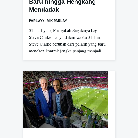
Baru hingga Hengkang
Mendadak
,
PARLAYY
MIX PARLAY
31 Hari yang Mengubah Segalanya bagi
Steve Clarke Hanya dalam waktu 31 hari,
Steve Clarke berubah dari pelatih yang baru
meneken kontrak jangka panjang menjadi…