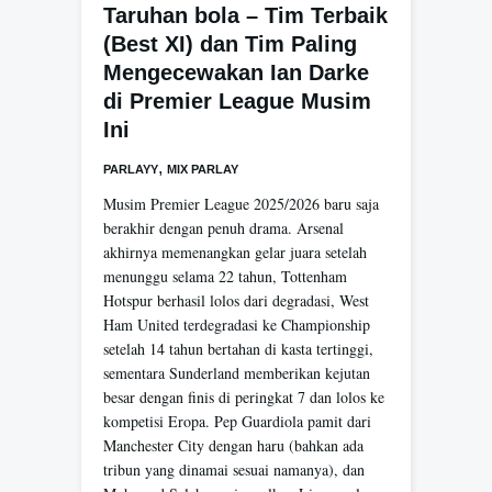
Taruhan bola – Tim Terbaik
(Best XI) dan Tim Paling
Mengecewakan Ian Darke
di Premier League Musim
Ini
,
PARLAYY
MIX PARLAY
Musim Premier League 2025/2026 baru saja
berakhir dengan penuh drama.
Arsenal
akhirnya memenangkan gelar juara setelah
menunggu selama 22 tahun,
Tottenham
Hotspur
berhasil lolos dari degradasi,
West
Ham United
terdegradasi ke Championship
setelah 14 tahun bertahan di kasta tertinggi,
sementara
Sunderland
memberikan kejutan
besar dengan finis di peringkat 7 dan lolos ke
kompetisi Eropa. Pep Guardiola pamit dari
Manchester City dengan haru (bahkan ada
tribun yang dinamai sesuai namanya), dan