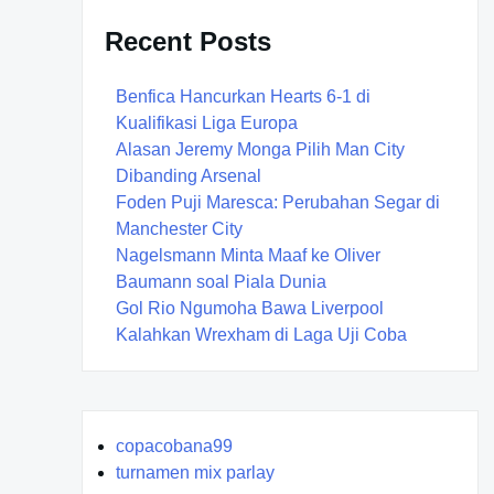
Recent Posts
Benfica Hancurkan Hearts 6-1 di
Kualifikasi Liga Europa
Alasan Jeremy Monga Pilih Man City
Dibanding Arsenal
Foden Puji Maresca: Perubahan Segar di
Manchester City
Nagelsmann Minta Maaf ke Oliver
Baumann soal Piala Dunia
Gol Rio Ngumoha Bawa Liverpool
Kalahkan Wrexham di Laga Uji Coba
copacobana99
turnamen mix parlay