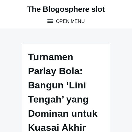
S
The Blogosphere slot
k
i
OPEN MENU
p
t
o
c
o
Turnamen
n
t
Parlay Bola:
e
n
Bangun ‘Lini
t
Tengah’ yang
Dominan untuk
Kuasai Akhir