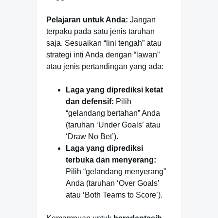
Pelajaran untuk Anda:
Jangan
terpaku pada satu jenis taruhan
saja. Sesuaikan “lini tengah” atau
strategi inti Anda dengan “lawan”
atau jenis pertandingan yang ada:
Laga yang diprediksi ketat
dan defensif:
Pilih
“gelandang bertahan” Anda
(taruhan ‘Under Goals’ atau
‘Draw No Bet’).
Laga yang diprediksi
terbuka dan menyerang:
Pilih “gelandang menyerang”
Anda (taruhan ‘Over Goals’
atau ‘Both Teams to Score’).