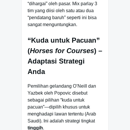
“dihargai” oleh pasar. Mix parlay 3
tim yang diisi oleh satu atau dua
“pendatang baruh” seperti ini bisa
sangat menguntungkan.
“Kuda untuk Pacuan”
(
Horses for Courses
) –
Adaptasi Strategi
Anda
Pemilihan gelandang O’Neill dan
Yazbek oleh Popovic disebut
sebagai pilihan “kuda untuk
pacuan”—dipilih khusus untuk
menghadapi lawan tertentu (Arab
Saudi). Ini adalah strategi tingkat
tinggih
.