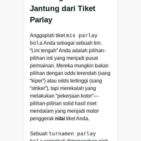
Jantung dari Tiket
Parlay
mix parlay
Anggaplah tiket
bola
Anda sebagai sebuah tim.
“Lini tengah” Anda adalah pilihan-
pilihan inti yang menjadi pusat
permainan. Mereka mungkin bukan
pilihan dengan odds terendah (sang
“kiper”) atau odds tertinggi (sang
“striker”), tapi merekalah yang
melakukan “pekerjaan kotor”—
pilihan-pilihan solid hasil riset
mendalam yang menjadi motor
penggerak
nilai
tiket Anda.
turnamen parlay
Sebuah