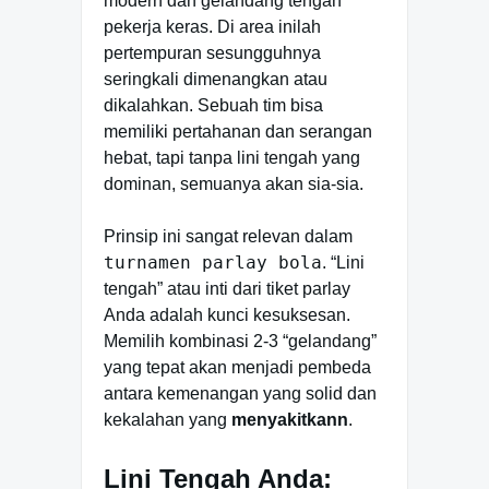
modern dan gelandang tengah
pekerja keras. Di area inilah
pertempuran sesungguhnya
seringkali dimenangkan atau
dikalahkan. Sebuah tim bisa
memiliki pertahanan dan serangan
hebat, tapi tanpa lini tengah yang
dominan, semuanya akan sia-sia.
Prinsip ini sangat relevan dalam
turnamen parlay bola
. “Lini
tengah” atau inti dari tiket parlay
Anda adalah kunci kesuksesan.
Memilih kombinasi 2-3 “gelandang”
yang tepat akan menjadi pembeda
antara kemenangan yang solid dan
kekalahan yang
menyakitkann
.
Lini Tengah Anda: