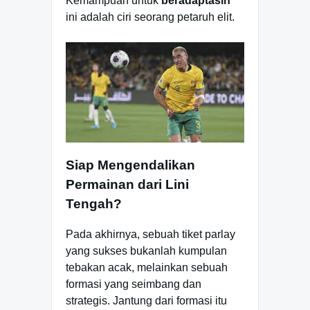
Kemampuan untuk
beradaptasih
ini adalah ciri seorang petaruh elit.
Siap Mengendalikan
Permainan dari Lini
Tengah?
Pada akhirnya, sebuah tiket parlay
yang sukses bukanlah kumpulan
tebakan acak, melainkan sebuah
formasi yang seimbang dan
strategis. Jantung dari formasi itu